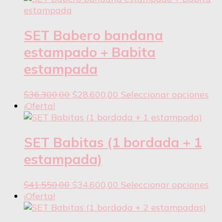
varias
variantes.
Las
SET Babero bandana
opciones
estampado + Babita
se
estampada
pueden
elegir
en
El
El
Est
$
36.300,00
$
28.600,00
Seleccionar opciones
la
precio
precio
pr
¡Oferta!
página
original
actual
tie
del
era:
es:
var
producto
$36.300,00.
$28.600,00.
var
SET Babitas (1 bordada + 1
La
estampada)
opc
se
El
El
Est
$
41.550,00
$
34.600,00
Seleccionar opciones
pu
precio
precio
pr
¡Oferta!
ele
original
actual
tie
en
era:
es:
var
la