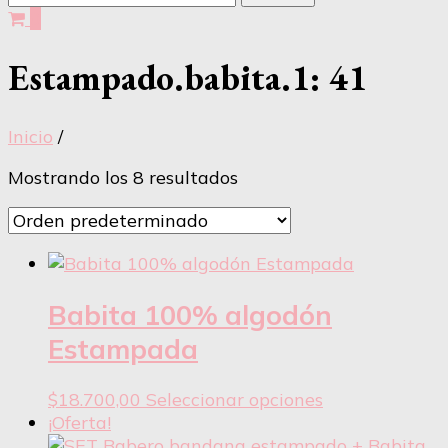
0
Estampado.babita.1:
41
Inicio
/
Mostrando los 8 resultados
Babita 100% algodón
Estampada
Este
$
18.700,00
Seleccionar opciones
producto
¡Oferta!
tiene