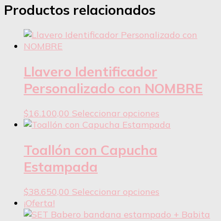
Productos relacionados
Llavero Identificador
Personalizado con NOMBRE
Este
$
16.100,00
Seleccionar opciones
producto
tiene
varias
Toallón con Capucha
variantes.
Estampada
Las
opciones
Este
$
38.650,00
Seleccionar opciones
se
producto
¡Oferta!
pueden
tiene
elegir