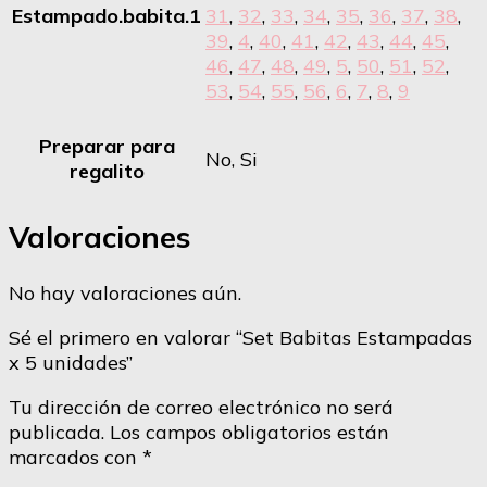
Estampado.babita.1
31
,
32
,
33
,
34
,
35
,
36
,
37
,
38
,
39
,
4
,
40
,
41
,
42
,
43
,
44
,
45
,
46
,
47
,
48
,
49
,
5
,
50
,
51
,
52
,
53
,
54
,
55
,
56
,
6
,
7
,
8
,
9
Preparar para
No, Si
regalito
Valoraciones
No hay valoraciones aún.
Sé el primero en valorar “Set Babitas Estampadas
x 5 unidades”
Tu dirección de correo electrónico no será
publicada.
Los campos obligatorios están
marcados con
*