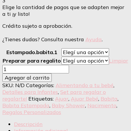
3
Elige la cantidad de pagos que se adapten mejor
a ti ¡y listo!
Crédito sujeto a aprobación.
¿Tienes dudas? Consulta nuestra
Ayuda
.
Estampado.babita.1
Preparar para regalito
Limpiar
Set
Babitas
Agregar al carrito
Estampadas
SKU:
N/D
Categorías:
Alimentando a tu bebé
,
x
Detalles para Infantes
,
Set para regalar o
5
regalarte!
Etiquetas:
Ajuar
,
Ajuar Bebé
,
Babita
,
unidades
Babita Estampada
,
Baby Shower
,
Nacimiento
,
cantidad
Regalos Personalizados
Descripción
Información adicional