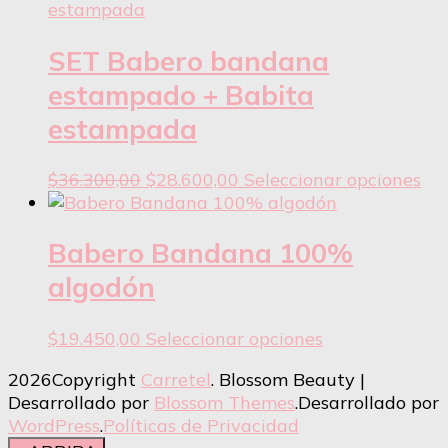
varias
en
variantes.
la
Las
SET Babero bandana
página
opciones
del
estampado + Babita
se
producto
estampada
pueden
elegir
en
El
El
Est
$
36.300,00
$
28.600,00
Seleccionar opciones
la
precio
precio
pr
página
original
actual
tie
del
era:
es:
var
Babero Bandana 100%
producto
$36.300,00.
$28.600,00.
var
algodón
La
opc
Este
$
19.450,00
Seleccionar opciones
se
producto
pu
2026Copyright
Carretel
.
Blossom Beauty |
tiene
ele
Desarrollado por
Blossom Themes
.Desarrollado por
varias
en
WordPress
.
Políticas de Privacidad
variantes.
la