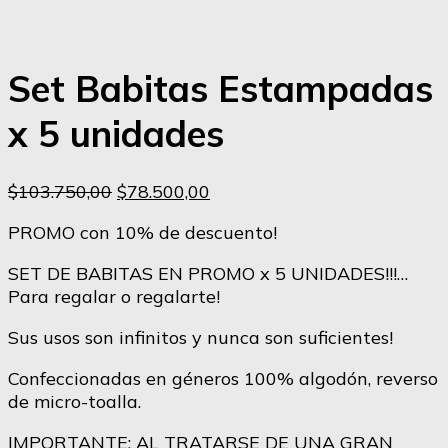
Set Babitas Estampadas
x 5 unidades
El
El
$
103.750,00
$
78.500,00
precio
precio
PROMO con 10% de descuento!
original
actual
era:
es:
SET DE BABITAS EN PROMO x 5 UNIDADES!!!…
$103.750,00.
$78.500,00.
Para regalar o regalarte!
Sus usos son infinitos y nunca son suficientes!
Confeccionadas en géneros 100% algodón, reverso
de micro-toalla.
IMPORTANTE: AL TRATARSE DE UNA GRAN