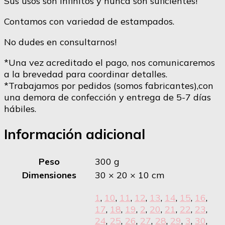
Sus usos son infinitos y nunca son suficientes!
Contamos con variedad de estampados.
No dudes en consultarnos!
*Una vez acreditado el pago, nos comunicaremos
a la brevedad para coordinar detalles.
*Trabajamos por pedidos (somos fabricantes),con
una demora de confección y entrega de 5-7 días
hábiles.
Información adicional
Peso
300 g
Dimensiones
30 × 20 × 10 cm
1
,
10
,
11
,
12
,
13
,
14
,
15
,
16
,
17
,
18
,
19
,
2
,
20
,
21
,
22
,
23
,
24
,
25
,
26
,
27
,
28
,
29
,
3
,
30
,