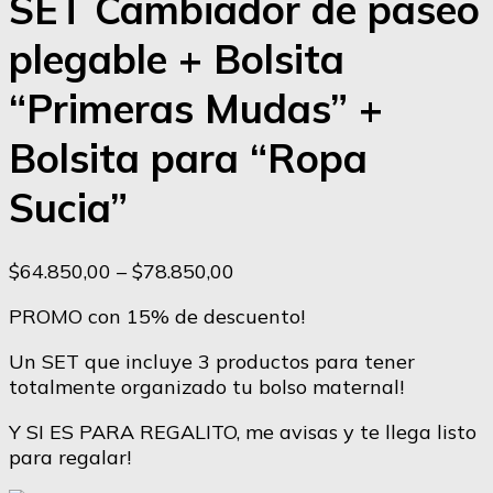
SET Cambiador de paseo
plegable + Bolsita
“Primeras Mudas” +
Bolsita para “Ropa
Sucia”
Rango
$
64.850,00
–
$
78.850,00
de
PROMO con 15% de descuento!
precios:
desde
Un SET que incluye 3 productos para tener
$64.850,00
totalmente organizado tu bolso maternal!
hasta
$78.850,00
Y SI ES PARA REGALITO, me avisas y te llega listo
para regalar!