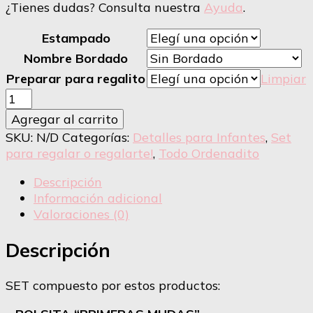
¿Tienes dudas? Consulta nuestra
Ayuda
.
Estampado
Nombre Bordado
Preparar para regalito
Limpiar
SET
Cambiador
Agregar al carrito
de
SKU:
N/D
Categorías:
Detalles para Infantes
,
Set
paseo
para regalar o regalarte!
,
Todo Ordenadito
plegable
+
Descripción
Bolsita
Información adicional
"Primeras
Valoraciones (0)
Mudas"
+
Descripción
Bolsita
para
SET compuesto por estos productos:
"Ropa
Sucia"