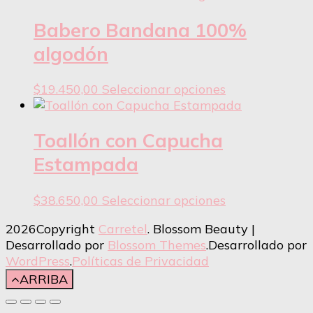
tiene
e
varias
Babero Bandana 100%
l
variantes.
p
algodón
Las
d
opciones
p
Este
$
19.450,00
Seleccionar opciones
se
producto
pueden
tiene
elegir
varias
Toallón con Capucha
en
variantes.
la
Estampada
Las
página
opciones
del
Este
$
38.650,00
Seleccionar opciones
se
producto
producto
pueden
2026Copyright
Carretel
.
Blossom Beauty |
tiene
elegir
Desarrollado por
Blossom Themes
.Desarrollado por
varias
en
WordPress
.
Políticas de Privacidad
variantes.
la
ARRIBA
Las
página
opciones
del
se