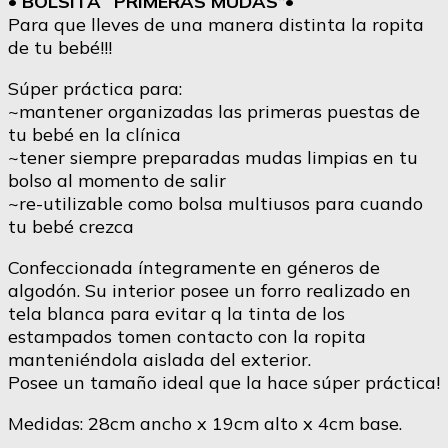
• BOLSITA “PRIMERAS MUDAS”•
cantidad
Para que lleves de una manera distinta la ropita
de tu bebé!!!
Súper práctica para:
~mantener organizadas las primeras puestas de
tu bebé en la clínica
~tener siempre preparadas mudas limpias en tu
bolso al momento de salir
~re-utilizable como bolsa multiusos para cuando
tu bebé crezca
Confeccionada íntegramente en géneros de
algodón. Su interior posee un forro realizado en
tela blanca para evitar q la tinta de los
estampados tomen contacto con la ropita
manteniéndola aislada del exterior.
Posee un tamaño ideal que la hace súper práctica!
Medidas: 28cm ancho x 19cm alto x 4cm base.