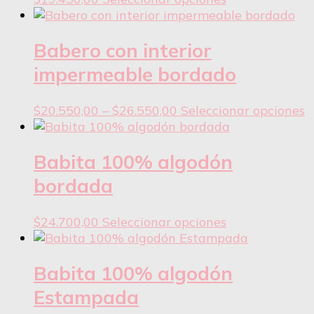
producto
tiene
varias
Babero con interior
variantes.
impermeable bordado
Las
opciones
Rango
E
$
20.550,00
–
$
26.550,00
Seleccionar opciones
se
de
p
pueden
precios:
t
elegir
desde
v
Babita 100% algodón
en
$20.550,00
v
la
bordada
hasta
L
página
$26.550,00
o
del
Este
$
24.700,00
Seleccionar opciones
s
producto
producto
p
tiene
e
varias
Babita 100% algodón
e
variantes.
l
Estampada
Las
p