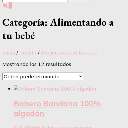
0
Categoría:
Alimentando a
tu bebé
Inicio
/
Tienda
/
Alimentando a tu bebé
Mostrando los 12 resultados
Babero Bandana 100%
algodón
Este
$
19.450,00
Seleccionar opciones