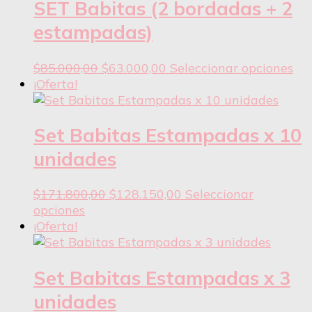
$60.300,00.
$47.250,00.
var
SET Babitas (2 bordadas + 2
pá
La
del
estampadas)
opc
pr
se
El
El
Est
$
85.000,00
$
63.000,00
Seleccionar opciones
pu
precio
precio
pr
¡Oferta!
ele
original
actual
tie
en
era:
es:
var
la
$85.000,00.
$63.000,00.
var
Set Babitas Estampadas x 10
pá
La
del
unidades
opc
pr
se
El
El
$
171.800,00
$
128.150,00
Seleccionar
pu
Este
precio
precio
opciones
ele
producto
original
actual
¡Oferta!
en
tiene
era:
es:
la
varias
$171.800,00.
$128.150,00.
pá
variantes.
Set Babitas Estampadas x 3
del
Las
pr
unidades
opciones